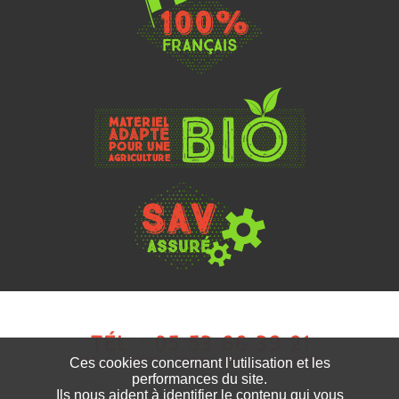
Tél. : 05 53 66 39 21
"Le Bourg" 47360 Lusignan-Petit
Ces cookies concernant l’utilisation et les
performances du site.
Rejoignez-nous sur Facebook
Ils nous aident à identifier le contenu qui vous