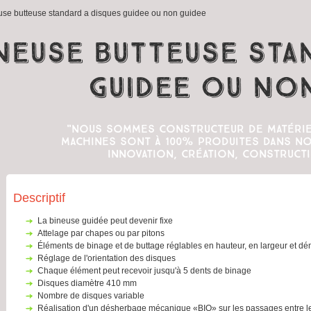
use butteuse standard a disques guidee ou non guidee
neuse butteuse sta
guidee ou no
"Nous sommes constructeur de matérie
machines sont à 100% produites dans nos
innovation, création, constructi
Descriptif
la bineuse guidée peut devenir fixe
attelage par chapes ou par pitons
éléments de binage et de buttage réglables en hauteur, en largeur et d
réglage de l'orientation des disques
chaque élément peut recevoir jusqu'à 5 dents de binage
disques diamètre 410 mm
nombre de disques variable
réalisation d'un désherbage mécanique «BIO» sur les passages entre les buttes et les planches grâce aux éléments