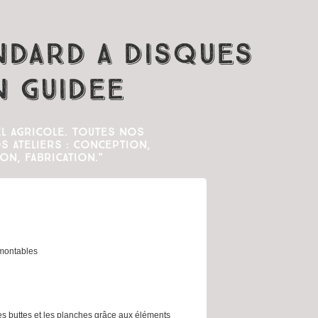
ndard a disques
n guidee
l agricole. Toutes nos
 ateliers : conception,
on, fabrication."
émontables