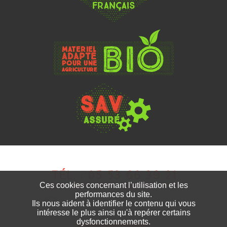
Tél. : 05 53 66 39 21
Ces cookies concernant l’utilisation et les
"Le Bourg" 47360 Lusignan-Petit
performances du site.
Ils nous aident à identifier le contenu qui vous
Rejoignez-nous sur Facebook
intéresse le plus ainsi qu'à repérer certains
dysfonctionnements.