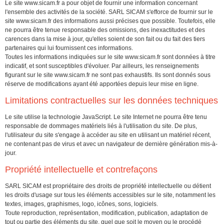
Le site
www.sicam.fr
a pour objet de fournir une information concernant
l'ensemble des activités de la société. SARL SICAM s'efforce de fournir sur le
site
www.sicam.fr
des informations aussi précises que possible. Toutefois, elle
ne pourra être tenue responsable des omissions, des inexactitudes et des
carences dans la mise à jour, qu'elles soient de son fait ou du fait des tiers
partenaires qui lui fournissent ces informations.
Toutes les informations indiquées sur le site
www.sicam.fr
sont données à titre
indicatif, et sont susceptibles d'évoluer. Par ailleurs, les renseignements
figurant sur le site
www.sicam.fr
ne sont pas exhaustifs. Ils sont donnés sous
réserve de modifications ayant été apportées depuis leur mise en ligne.
Limitations contractuelles sur les données techniques
Le site utilise la technologie JavaScript. Le site Internet ne pourra être tenu
responsable de dommages matériels liés à l'utilisation du site. De plus,
l'utilisateur du site s'engage à accéder au site en utilisant un matériel récent,
ne contenant pas de virus et avec un navigateur de dernière génération mis-à-
jour.
Propriété intellectuelle et contrefaçons
SARL SICAM est propriétaire des droits de propriété intellectuelle ou détient
les droits d'usage sur tous les éléments accessibles sur le site, notamment les
textes, images, graphismes, logo, icônes, sons, logiciels.
Toute reproduction, représentation, modification, publication, adaptation de
tout ou partie des éléments du site, quel que soit le moyen ou le procédé