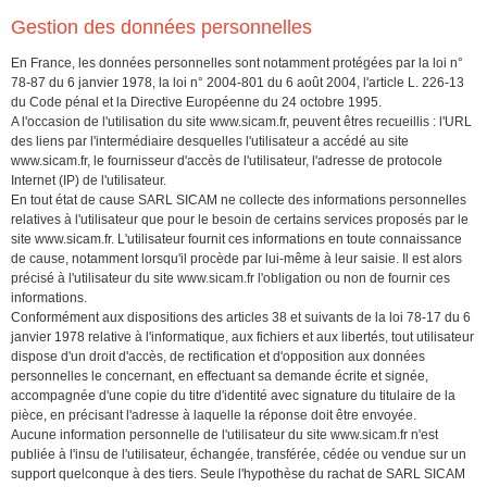
Gestion des données personnelles
En France, les données personnelles sont notamment protégées par la loi n°
78-87 du 6 janvier 1978, la loi n° 2004-801 du 6 août 2004, l'article L. 226-13
du Code pénal et la Directive Européenne du 24 octobre 1995.
A l'occasion de l'utilisation du site
www.sicam.fr
, peuvent êtres recueillis : l'URL
des liens par l'intermédiaire desquelles l'utilisateur a accédé au site
www.sicam.fr
, le fournisseur d'accès de l'utilisateur, l'adresse de protocole
Internet (IP) de l'utilisateur.
En tout état de cause SARL SICAM ne collecte des informations personnelles
relatives à l'utilisateur que pour le besoin de certains services proposés par le
site
www.sicam.fr
. L'utilisateur fournit ces informations en toute connaissance
de cause, notamment lorsqu'il procède par lui-même à leur saisie. Il est alors
précisé à l'utilisateur du site
www.sicam.fr
l'obligation ou non de fournir ces
informations.
Conformément aux dispositions des articles 38 et suivants de la loi 78-17 du 6
janvier 1978 relative à l'informatique, aux fichiers et aux libertés, tout utilisateur
dispose d'un droit d'accès, de rectification et d'opposition aux données
personnelles le concernant, en effectuant sa demande écrite et signée,
accompagnée d'une copie du titre d'identité avec signature du titulaire de la
pièce, en précisant l'adresse à laquelle la réponse doit être envoyée.
Aucune information personnelle de l'utilisateur du site
www.sicam.fr
n'est
publiée à l'insu de l'utilisateur, échangée, transférée, cédée ou vendue sur un
support quelconque à des tiers. Seule l'hypothèse du rachat de SARL SICAM