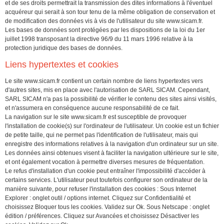
et de ses droits permettrait la transmission des dites informations à l'éventuel
acquéreur qui serait à son tour tenu de la même obligation de conservation et
de modification des données vis à vis de l'utilisateur du site
www.sicam.fr
.
Les bases de données sont protégées par les dispositions de la loi du 1er
juillet 1998 transposant la directive 96/9 du 11 mars 1996 relative à la
protection juridique des bases de données.
Liens hypertextes et cookies
Le site
www.sicam.fr
contient un certain nombre de liens hypertextes vers
d'autres sites, mis en place avec l'autorisation de SARL SICAM. Cependant,
SARL SICAM n'a pas la possibilité de vérifier le contenu des sites ainsi visités,
et n'assumera en conséquence aucune responsabilité de ce fait.
La navigation sur le site
www.sicam.fr
est susceptible de provoquer
l'installation de cookie(s) sur l'ordinateur de l'utilisateur. Un cookie est un fichier
de petite taille, qui ne permet pas l'identification de l'utilisateur, mais qui
enregistre des informations relatives à la navigation d'un ordinateur sur un site.
Les données ainsi obtenues visent à faciliter la navigation ultérieure sur le site,
et ont également vocation à permettre diverses mesures de fréquentation.
Le refus d'installation d'un cookie peut entraîner l'impossibilité d'accéder à
certains services. L'utilisateur peut toutefois configurer son ordinateur de la
manière suivante, pour refuser l'installation des cookies : Sous Internet
Explorer : onglet outil / options internet. Cliquez sur Confidentialité et
choisissez Bloquer tous les cookies. Validez sur Ok. Sous Netscape : onglet
édition / préférences. Cliquez sur Avancées et choisissez Désactiver les