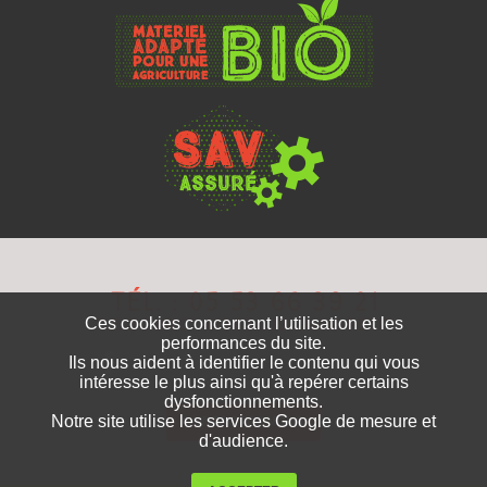
Tél. : 05 53 66 39 21
"Le Bourg" 47360 Lusignan-Petit
Ces cookies concernant l’utilisation et les
performances du site.
Ils nous aident à identifier le contenu qui vous
Rejoignez-nous sur Facebook
intéresse le plus ainsi qu'à repérer certains
dysfonctionnements.
Notre site utilise les services Google de mesure et
CONTACTEZ-NOUS
d'audience.