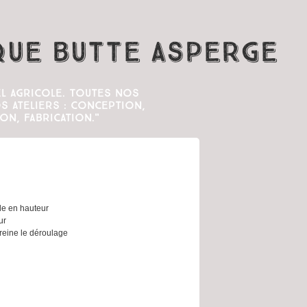
que butte asperge
l agricole. Toutes nos
 ateliers : conception,
on, fabrication."
ble en hauteur
ur
freine le déroulage