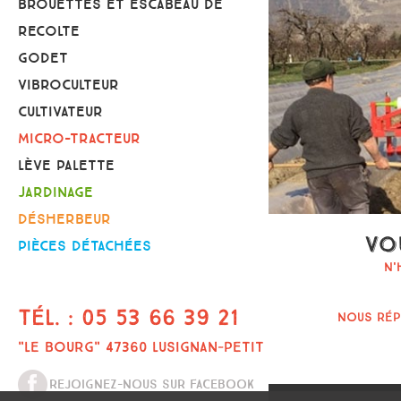
BROUETTES ET ESCABEAU DE
RECOLTE
GODET
VIBROCULTEUR
CULTIVATEUR
MICRO-TRACTEUR
LÈVE PALETTE
JARDINAGE
DÉSHERBEUR
Vo
PIÈCES DÉTACHÉES
N'
TÉL. : 05 53 66 39 21
Nous rép
"LE BOURG" 47360 LUSIGNAN-PETIT
REJOIGNEZ-NOUS SUR FACEBOOK