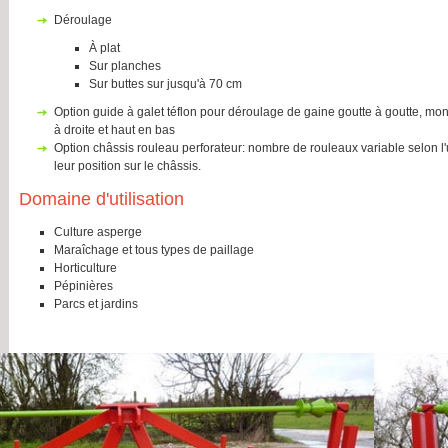
déroulage
à plat
sur planches
sur buttes sur jusqu'à 70 cm
option guide à galet téflon pour déroulage de gaine goutte à goutte, montage sur bride standard avec réglage de gauche
à droite et haut en bas
option châssis rouleau perforateur: nombre de rouleaux variable selon l'utilisation, réglage de l'entraxe des rouleaux de
leur position sur le châssis.
Domaine d'utilisation
culture asperge
maraîchage et tous types de paillage
horticulture
pépinières
parcs et jardins