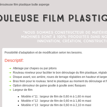
rouleuse film plastique butte asperge
uleuse film plasti
"Nous sommes constructeur de matérie
machines sont à 100% produites dans nos
innovation, création, constructi
Possibilité d'adaptation et de modification selon les besoins.
Descriptif:
attelage par chapes ou par pitons
rouleau niveleur pour faciliter le bon déroulage du film plastique, régla
disque avant, soc arrière, roues de terrage réglables en hauteur et large
bras frein pour le rouleau: tend le plastique au moment du déroulage et 
option dérouleur de gaine goutte à goutte avec flasques
largeur de film
Modèle n°11 : largeur de film de 0,60 m à 1,60 m maxi
Modèle n°12 : largeur de film de 0,60 m à 1,80 m maxi
Modèle n°13 : largeur de film de 0,60 m à 2,10 m maxi