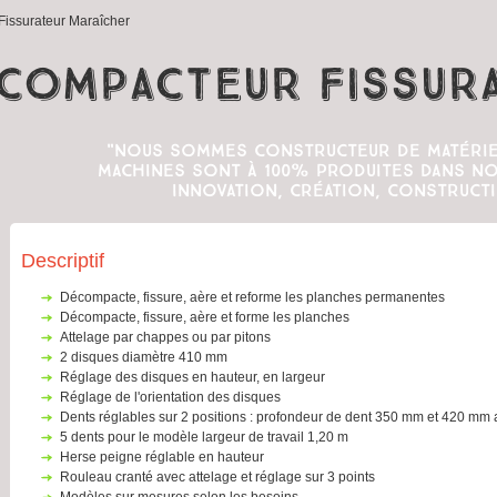
issurateur Maraîcher
compacteur Fissur
"Nous sommes constructeur de matérie
machines sont à 100% produites dans nos
innovation, création, constructi
Descriptif
Décompacte, fissure, aère et reforme les planches permanentes
Décompacte, fissure, aère et forme les planches
attelage par chappes ou par pitons
2 disques diamètre 410 mm
réglage des disques en hauteur, en largeur
réglage de l'orientation des disques
dents réglables sur 2 positions : profondeur de dent 350 mm et 420 mm
5 dents pour le modèle largeur de travail 1,20 m
herse peigne réglable en hauteur
rouleau cranté avec attelage et réglage sur 3 points