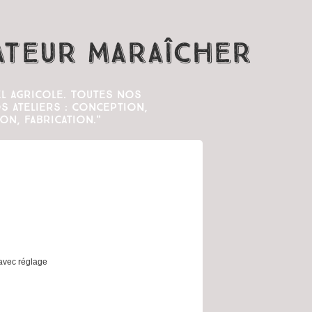
ateur Maraîcher
l agricole. Toutes nos
 ateliers : conception,
on, fabrication."
 avec réglage